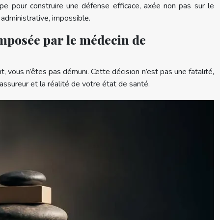
ape pour construire une défense efficace, axée non pas sur le
administrative, impossible.
imposée par le médecin de
, vous n’êtes pas démuni. Cette décision n’est pas une fatalité,
l’assureur et la réalité de votre état de santé.