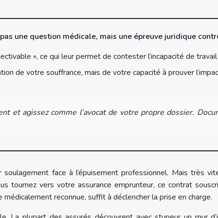
pas une question médicale, mais une épreuve juridique contre
ctivable », ce qui leur permet de contester l’incapacité de travail
on de votre souffrance, mais de votre capacité à prouver l’impac
t et agissez comme l’avocat de votre propre dossier. Docum
r soulagement face à l’épuisement professionnel. Mais très vit
ous tournez vers votre assurance emprunteur, ce contrat souscr
e médicalement reconnue, suffit à déclencher la prise en charge.
ale. La plupart des assurés découvrent avec stupeur un mur d