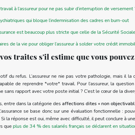
travail à l’assureur pour ne pas subir d’interruption de versement 
sychiatriques qui bloque l’indemnisation des cadres en burn-out
surance est beaucoup plus stricte que celle de la Sécurité Social
res de la vie pour obliger l’assureur à solder votre crédit immobil
vos traites s’il estime que vous pouve
f du refus. L’assureur ne nie pas votre pathologie, mais il la co
apable de reprendre *votre* travail. Pour l’assureur, la questio
ans rapport avec votre poste initial ? C’est le cœur de la dive
, entre dans la catégorie des
affections dites « non objectivab
 l’assurance se base donc sur une évaluation fonctionnelle : po
a réponse est oui, même avec difficulté, il peut conclure à une cap
ors que
plus de 34 % des salariés français se déclarent en situati