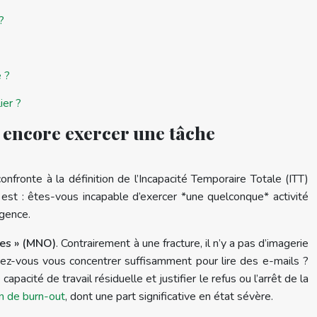
?
e ?
ier ?
z encore exercer une tâche
nfronte à la définition de l’Incapacité Temporaire Totale (ITT)
n est : êtes-vous incapable d’exercer *une quelconque* activité
rgence.
les » (MNO)
. Contrairement à une fracture, il n’y a pas d’imagerie
uvez-vous vous concentrer suffisamment pour lire des e-mails ?
acité de travail résiduelle et justifier le refus ou l’arrêt de la
on de burn-out
, dont une part significative en état sévère.