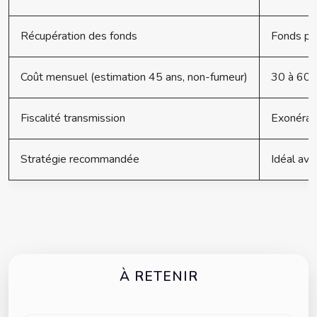
Récupération des fonds
Fonds per
Coût mensuel (estimation 45 ans, non-fumeur)
30 à 60€
Fiscalité transmission
Exonérati
Stratégie recommandée
Idéal ava
À RETENIR