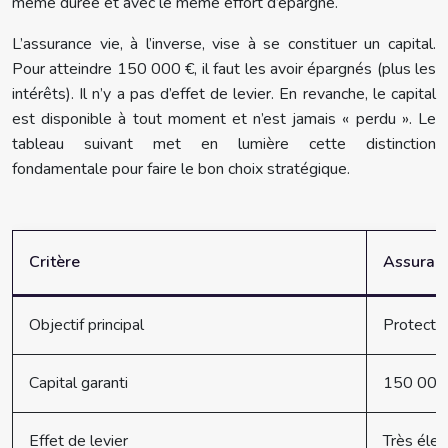
même durée et avec le même effort d’épargne.
L’assurance vie, à l’inverse, vise à se constituer un capital.
Pour atteindre 150 000 €, il faut les avoir épargnés (plus les
intérêts). Il n’y a pas d’effet de levier. En revanche, le capital
est disponible à tout moment et n’est jamais « perdu ». Le
tableau suivant met en lumière cette distinction
fondamentale pour faire le bon choix stratégique.
Critère
Assuranc
Objectif principal
Protecti
Capital garanti
150 000€ 
Effet de levier
Très élev