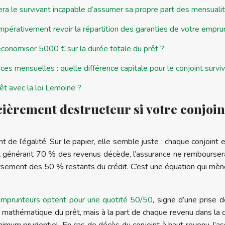
era le survivant incapable d’assumer sa propre part des mensuali
mpérativement revoir la répartition des garanties de votre empru
conomiser 5000 € sur la durée totale du prêt ?
s mensuelles : quelle différence capitale pour le conjoint surviv
êt avec la loi Lemoine ?
ièrement destructeur si votre conjoint 
nt de l’égalité. Sur le papier, elle semble juste : chaque conjoint 
joint générant 70 % des revenus décède, l’assurance ne rembours
oursement des 50 % restants du crédit. C’est une équation qui m
prunteurs optent pour une quotité 50/50
, signe d’une prise 
ion mathématique du prêt, mais à la part de chaque revenu dans 