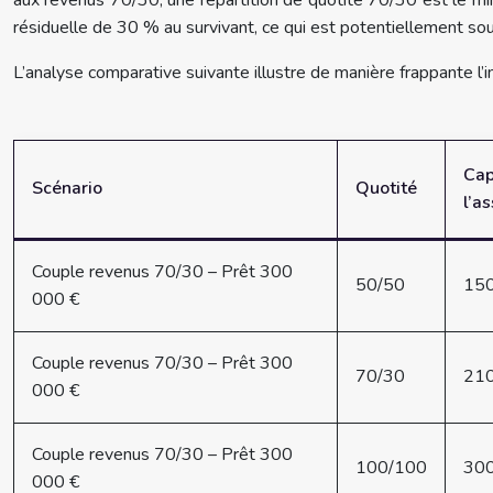
aux revenus 70/30, une répartition de quotité 70/30 est le min
résiduelle de 30 % au survivant, ce qui est potentiellement s
L’analyse comparative suivante illustre de manière frappante l’im
Cap
Scénario
Quotité
l’a
Couple revenus 70/30 – Prêt 300
50/50
150
000 €
Couple revenus 70/30 – Prêt 300
70/30
210
000 €
Couple revenus 70/30 – Prêt 300
100/100
300
000 €