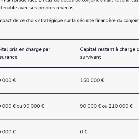
imum prudentiel. En cas de décès du conjoint à haut revenu, l’a
outenable avec ses propres revenus.
pact de ce choix stratégique sur la sécurité financière du conjoint
ital pris en charge par
Capital restant à charge 
ssurance
survivant
 000 €
150 000 €
 000 € ou 90 000 €
90 000 € ou 210 000 €
 000 €
0 €