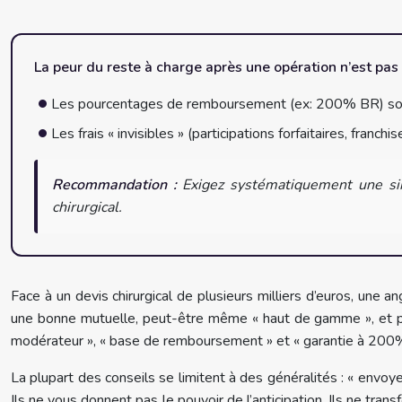
La peur du reste à charge après une opération n’est pas u
Les pourcentages de remboursement (ex: 200% BR) sont 
Les frais « invisibles » (participations forfaitaires, fra
Recommandation :
Exigez systématiquement une simu
chirurgical.
Face à un devis chirurgical de plusieurs milliers d’euros, une a
une bonne mutuelle, peut-être même « haut de gamme », et pou
modérateur », « base de remboursement » et « garantie à 200% 
La plupart des conseils se limitent à des généralités : « envoy
Ils ne vous donnent pas le pouvoir de l’anticipation. Ils ne trans