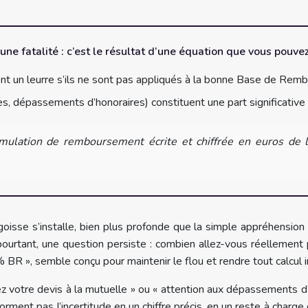
ne fatalité : c’est le résultat d’une équation que vous pouvez
un leurre s’ils ne sont pas appliqués à la bonne Base de Rembo
nchises, dépassements d’honoraires) constituent une part significati
lation de remboursement écrite et chiffrée en euros de la
ngoisse s’installe, bien plus profonde que la simple appréhension d
rtant, une question persiste : combien allez-vous réellement p
BR », semble conçu pour maintenir le flou et rendre tout calcul 
ez votre devis à la mutuelle » ou « attention aux dépassements d
forment pas l’incertitude en un chiffre précis, en un reste à charg