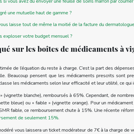
 si vous avez dû envoyer une feuille de soins marron par courrier
lgré une mutuelle haut de gamme ?
us laisse tout de même la moitié de la facture du dermatologue 
s exploser votre budget mensuel ?
ué sur les boîtes de médicaments à vig
timée de l’équation du reste à charge. C’est la part des dépens
elle. Beaucoup pensent que les médicaments prescrits sont pre
se les médicaments selon leur efficacité et leur utilité, ce qui 
 » (vignette blanche), remboursés à 65%. Cependant, de nombreu
nette bleue) ou « faible » (vignette orange). Pour un médicamen
 SMR faible, ce remboursement chute à 15%. Une récente réforme p
oursement de seulement 15%
.
éré vous laissera un ticket modérateur de 7€ à la charge de vo