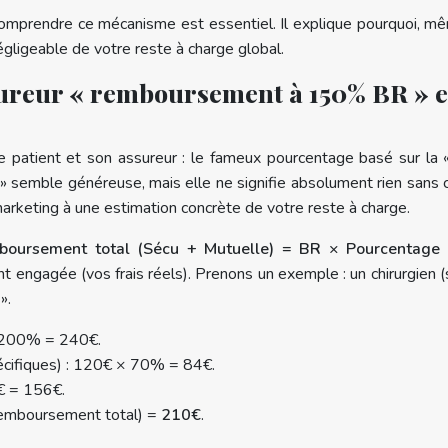
 comprendre ce mécanisme est essentiel. Il explique pourquoi, 
gligeable de votre reste à charge global.
sureur « remboursement à 150% BR » e
e le patient et son assureur : le fameux pourcentage basé sur
semble généreuse, mais elle ne signifie absolument rien sans con
marketing à une estimation concrète de votre reste à charge.
oursement total (Sécu + Mutuelle) = BR × Pourcentage d
engagée (vos frais réels). Prenons un exemple : un chirurgien 
».
 200% = 240€.
écifiques) : 120€ × 70% = 84€.
€ = 156€.
(remboursement total) =
210€
.