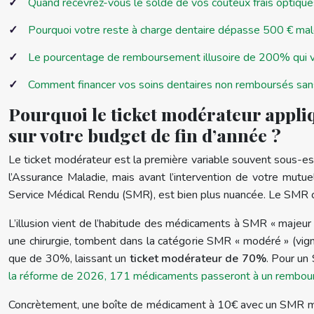
Quand recevrez-vous le solde de vos coûteux frais optiques
Pourquoi votre reste à charge dentaire dépasse 500 € ma
Le pourcentage de remboursement illusoire de 200% qui vo
Comment financer vos soins dentaires non remboursés san
Pourquoi le ticket modérateur appliq
sur votre budget de fin d’année ?
Le ticket modérateur est la première variable souvent sous-es
l’Assurance Maladie, mais avant l’intervention de votre mutu
Service Médical Rendu (SMR), est bien plus nuancée. Le SMR clas
L’illusion vient de l’habitude des médicaments à SMR « majeur
une chirurgie, tombent dans la catégorie SMR « modéré » (vig
que de 30%, laissant un
ticket modérateur de 70%
. Pour un
la réforme de 2026, 171 médicaments passeront à un remb
Concrètement, une boîte de médicament à 10€ avec un SMR mod